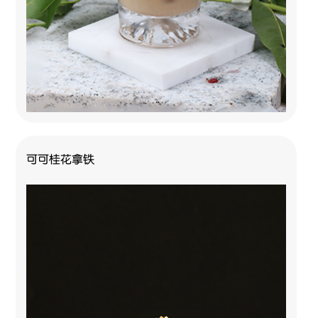
可可桂花拿铁